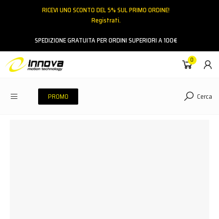
RICEVI UNO SCONTO DEL 5% SUL PRIMO ORDINE!
Registrati.
Email
SPEDIZIONE GRATUITA PER ORDINI SUPERIORI A 100€
0
Password
Cerca
PROMO
ACCEDI
Hai dimenticato la password?
NESSUN ACCOUNT
CREA UN NUOVO ACCOUNT
Contattaci