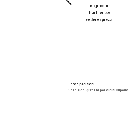
Partner per
amma
programma
vedere i prezzi
r per
Partner per
 prezzi
vedere i prezzi
Info Spedizioni
Spedizioni gratuite per ordini superio