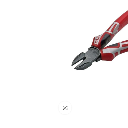
NESSUN ACCOUNT
CREA UN NUOVO ACCOUNT
Contattaci
Clicca per ingrandire