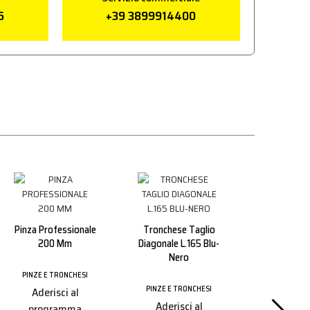
6
+39 3899914400
Pinza Professionale
Tronchese Taglio
200 Mm
Diagonale L.165 Blu-
Nero
PINZE E TRONCHESI
Pinza 
PINZE E TRONCHESI
Aderisci al
Autoblocca
Aderisci al
programma