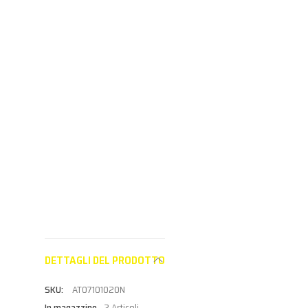
Aderisci al
progr
PINZE E TRONCHESI
programma
Partne
Aderisci al
Partner per
vedere i
programma
vedere i prezzi
Partner per
vedere i prezzi
DETTAGLI DEL PRODOTTO
AT07101020N
In magazzino
2 Articoli