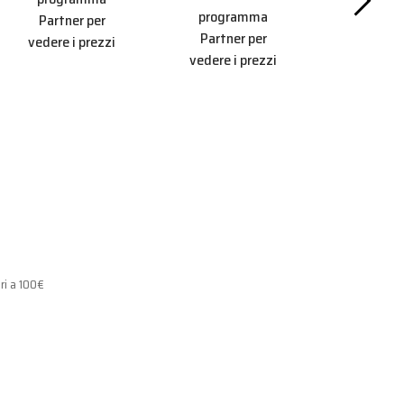
M
programma
Partner per
Partner per
vedere i prezzi
PINZE E TR
vedere i prezzi
Aderisc
progr
Partner
vedere i 
ri a 100€