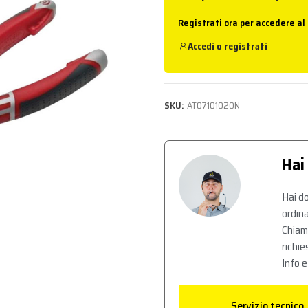
Registrati ora per accedere al
Accedi
o
registrati
SKU:
AT07101020N
Hai
Hai do
ordina
Chiam
richie
Info e
Servizio tecnico