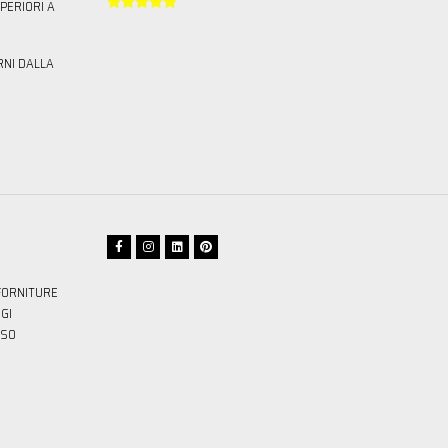





PERIORI A
RNI DALLA
FORNITURE
GI
SSO