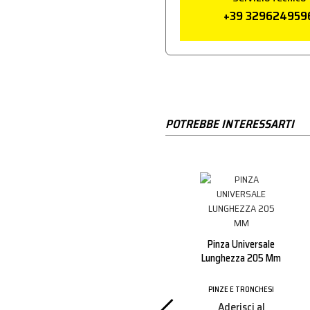
+39 329624959
POTREBBE INTERESSARTI
Pinza Universale
180 Mm
mericano
y 6" 166
Pinza Universale
m
Lunghezza 205 Mm
PINZE E TRONCHESI
Aderisci al
ONCHESI
PINZE E TRONCHESI
programma
i al
Aderisci al