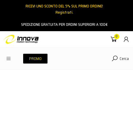
RICEVI UNO SCONTO DEL 5% SUL PRIMO ORDINE!
Registrati.
Email
SPEDIZIONE GRATUITA PER ORDINI SUPERIORI A 100€
0
Password
Cerca
PROMO
ACCEDI
Hai dimenticato la password?
NESSUN ACCOUNT
CREA UN NUOVO ACCOUNT
Contattaci