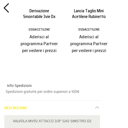
ini
Derivazione
Lancia Taglio Mini
Imp
Smontabile 3vie Dx
Acetilene Rubinetto
E
OSSIACETILENE
OSSIACETILENE
Aderisci al
Aderisci al
tner
pro
programma Partner
programma Partner
ezzi
per
per vedere i prezzi
per vedere i prezzi
Info Spedizioni
Spedizioni gratuite per ordini superiori a 100€
DESCRIZIONE
VALVOLA MV93 ATTACCO 3/8" GAS SINISTRO O2