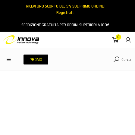
RICEVI UNO SCONTO DEL 5% SUL PRIMO ORDINE!
Registrati.
Email
SPEDIZIONE GRATUITA PER ORDINI SUPERIORI A 100€
0
Password
Cerca
PROMO
ACCEDI
Hai dimenticato la password?
NESSUN ACCOUNT
CREA UN NUOVO ACCOUNT
Contattaci