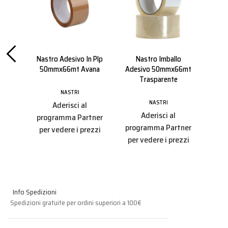
ano
Nastro Adesivo In Plp
Nastro Imballo
Di
Mt.
50mmx66mt Avana
Adesivo 50mmx66mt
50
Trasparente
NASTRI
NASTRI
Aderisci al
Aderisci al
tner
programma Partner
pro
programma Partner
ezzi
per vedere i prezzi
per
per vedere i prezzi
Info Spedizioni
Spedizioni gratuite per ordini superiori a 100€