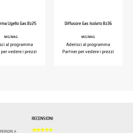
erma Ugello Gas Bz25
Diffusore Gas Isolato Bz36
MIG/MAG
MIG/MAG
sci al programma
Aderisci al programma
 per vedere i prezzi
Partner per vedere i prezzi
RECENSIONI





PERIORI A