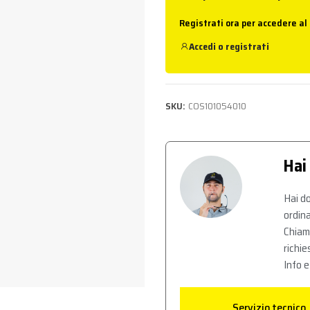
Registrati ora per accedere al
Accedi
o
registrati
SKU:
COS101054010
Hai
Hai do
ordina
Chiam
richie
Info e
Servizio tecnico