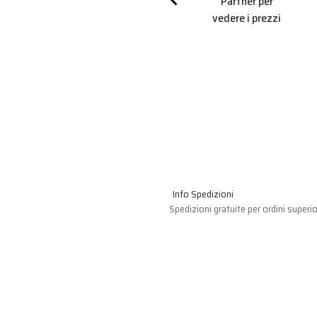
r per
Partner per
Partner per
 prezzi
vedere i prezzi
vedere i prezzi
Info Spedizioni
Spedizioni gratuite per ordini superio