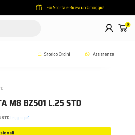
Fai Scorta e Ricevi un Omaggio!
0
Storico Ordini
Assistenza
TD
A M8 BZ501 L.25 STD
5 STD
Leggi di più
sionali