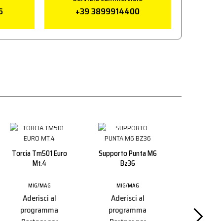
6
+39 3899914400
Torcia Tm501 Euro
Supporto Punta M6
Mt.4
Bz36
MIG/MAG
MIG/MAG
Aderisci al
Aderisci al
Ugello I
programma
programma
Conico D