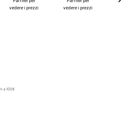
Partner per
Partner per
Bz1
vedere i prezzi
vedere i prezzi
MIG/M
Aderisc
progr
Partner
vedere i 
ri a 100€