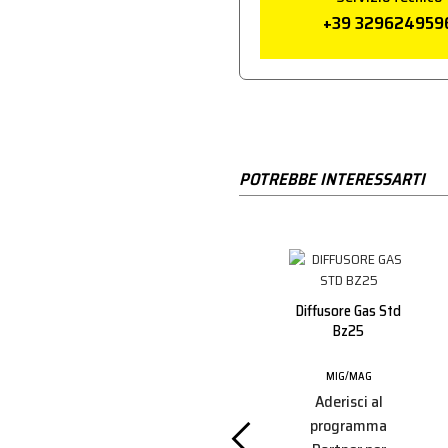
+39 329624959
POTREBBE INTERESSARTI
ico 16mm
Guaina Rossa 1.0/1.2
Diffusore Gas Std
6
Mt.4 Bz36
Bz25
MAG
MIG/MAG
MIG/MAG
i al
Aderisci al
Aderisci al
amma
programma
programma