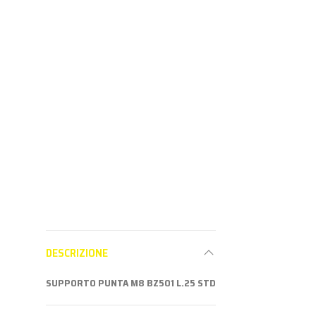
Partne
MIG/MAG
vedere i
MIG/MAG
Aderisci al
Aderisci al
programma
programma
Partner per
Partner per
vedere i prezzi
vedere i prezzi
DESCRIZIONE
SUPPORTO PUNTA M8 BZ501 L.25 STD