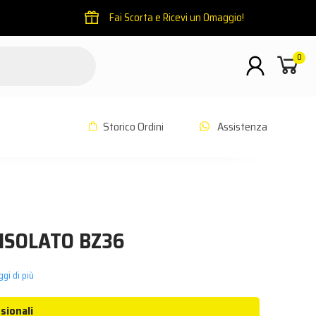
Fai Scorta e Ricevi un Omaggio!
0
Storico Ordini
Assistenza
ISOLATO BZ36
gi di più
sionali