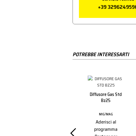
+39 329624959
POTREBBE INTERESSARTI
a 1.0/1.2
Diffusore Gas Std
Bz36
Bz25
Supporto Punta M8
Bz501 L.25 Std
MAG
MIG/MAG
i al
MIG/MAG
Aderisci al
Aderisci al
amma
programma
programma