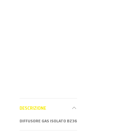
Partner per
Partne
MIG/MAG
vedere i prezzi
vedere i
Aderisci al
programma
Partner per
vedere i prezzi
DESCRIZIONE
DIFFUSORE GAS ISOLATO BZ36