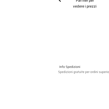
r per
Partner per
Partner per
 prezzi
vedere i prezzi
vedere i prezzi
Info Spedizioni
Spedizioni gratuite per ordini superio