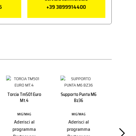
6
+39 3899914400
Torcia Tm501 Euro
Supporto Punta M6
Mt.4
Bz36
MIG/MAG
MIG/MAG
Aderisci al
Aderisci al
Ugello I
programma
programma
Conico D