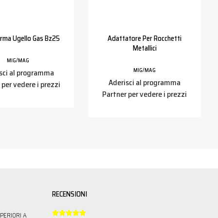
erma Ugello Gas Bz25
Adattatore Per Rocchetti
Metallici
MIG/MAG
MIG/MAG
sci al programma
Aderisci al programma
 per vedere i prezzi
Partner per vedere i prezzi
RECENSIONI





PERIORI A