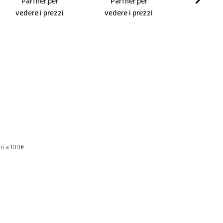
Partner per
Partner per
Bz1
vedere i prezzi
vedere i prezzi
MIG/M
Aderisc
progr
Partner
vedere i 
ri a 100€