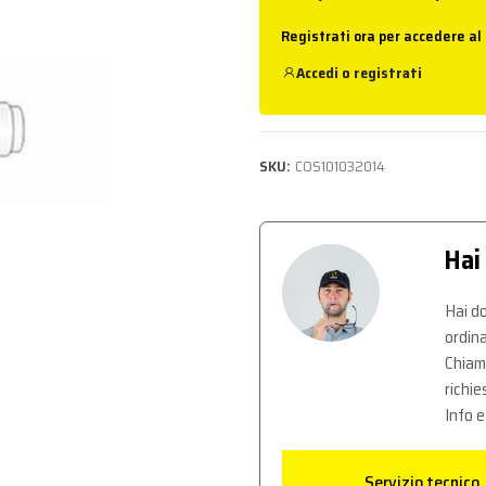
Registrati ora per accedere al
Accedi
o
registrati
SKU:
COS101032014
Hai
Hai do
ordina
Chiam
richie
Info e
Servizio tecnico