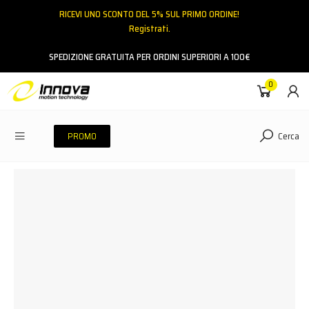
RICEVI UNO SCONTO DEL 5% SUL PRIMO ORDINE!
Registrati.
Email
SPEDIZIONE GRATUITA PER ORDINI SUPERIORI A 100€
0
Password
Cerca
PROMO
ACCEDI
Hai dimenticato la password?
NESSUN ACCOUNT
CREA UN NUOVO ACCOUNT
Contattaci