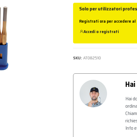
Solo per utilizzatori profes
Registrati ora per accedere al
Accedi
o
registrati
SKU:
AT082510
Hai
Hai do
ordina
Chiam
richie
Info e