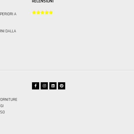
RECENSIONI





PERIORI A
RNI DALLA
FORNITURE
GI
SSO