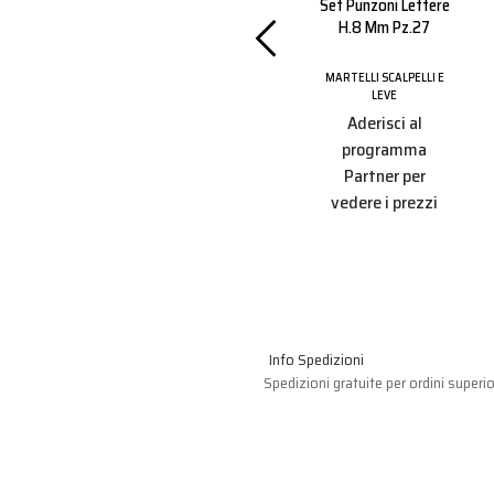
E Piatta
Scalpello In Acciaio
Set Punzoni Lettere
Mm.440
18x400 Mm
H.8 Mm Pz.27
ALPELLI E
MARTELLI SCALPELLI E
MARTELLI SCALPELLI E
E
LEVE
LEVE
i al
Aderisci al
Aderisci al
amma
programma
programma
r per
Partner per
Partner per
 prezzi
vedere i prezzi
vedere i prezzi
Info Spedizioni
Spedizioni gratuite per ordini superio