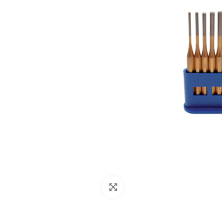
NESSUN ACCOUNT
CREA UN NUOVO ACCOUNT
Contattaci
Clicca per ingrandire