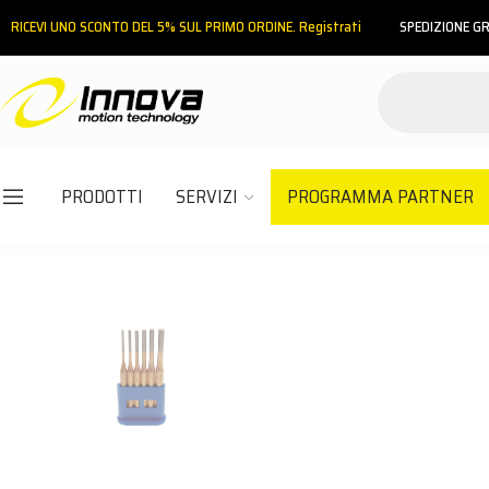
RICEVI UNO SCONTO DEL 5% SUL PRIMO ORDINE. Registrati
SPEDIZIONE GR
PRODOTTI
SERVIZI
PROGRAMMA PARTNER
Email
Password
ACCEDI
Hai dimenticato la password?