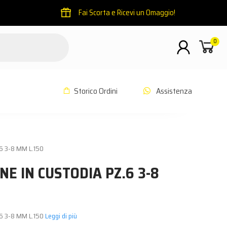
Fai Scorta e Ricevi un Omaggio!
0
Storico Ordini
Assistenza
6 3-8 MM L.150
NE IN CUSTODIA PZ.6 3-8
.6 3-8 MM L.150
Leggi di più