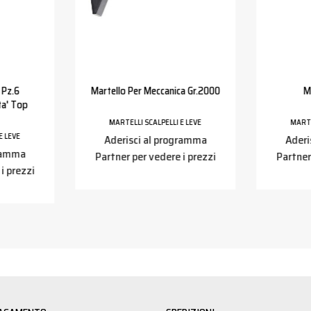
 Pz.6
Martello Per Meccanica Gr.2000
M
ta' Top
MARTELLI SCALPELLI E LEVE
MARTE
E LEVE
Aderisci al programma
Aderi
gramma
Partner per vedere i prezzi
Partner
i prezzi