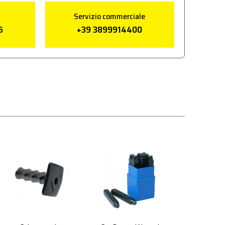
Servizio commerciale
6
+39 3899914400