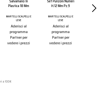
Salvamano In
Set Punzoni Numeri
Martello 
Plastica 18 Mm
H.12 Mm Pz.9
Linea Spe
MARTELLI SCALPELLI E
MARTELLI SCALPELLI E
MARTELLI SC
LEVE
LEVE
LEV
Aderisci al
Aderisci al
Aderisc
programma
programma
progr
Partner per
Partner per
Partner
vedere i prezzi
vedere i prezzi
vedere i 
ri a 100€