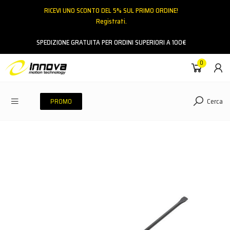
RICEVI UNO SCONTO DEL 5% SUL PRIMO ORDINE!
Registrati.
Email
SPEDIZIONE GRATUITA PER ORDINI SUPERIORI A 100€
0
Password
Cerca
PROMO
ACCEDI
Hai dimenticato la password?
NESSUN ACCOUNT
CREA UN NUOVO ACCOUNT
Contattaci