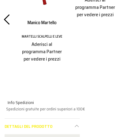
programma Partner
per vedere i prezzi
Manico Martello
Mani
000
MARTELLI SCALPELLI E LEVE
E LEVE
Aderisci al
MARTE
programma Partner
tner
per vedere i prezzi
pro
ezzi
per
Info Spedizioni
Spedizioni gratuite per ordini superiori a 100€
DETTAGLI DEL PRODOTTO