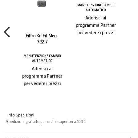
MANUTENZIONE CAMBIO
AUTOMATICO
Aderisci al
MBIO
programma Partner
per vedere i prezzi
Filtro Kit Fil. Merc.
Filtr
tner
722.7
ezzi
MANUTENZIONE CAMBIO
MAN
AUTOMATICO
Aderisci al
programma Partner
pro
per vedere i prezzi
per
Info Spedizioni
Spedizioni gratuite per ordini superiori a 100€