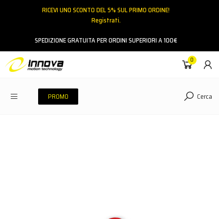
RICEVI UNO SCONTO DEL 5% SUL PRIMO ORDINE!
Registrati.
Email
SPEDIZIONE GRATUITA PER ORDINI SUPERIORI A 100€
0
Password
Cerca
PROMO
ACCEDI
Hai dimenticato la password?
NESSUN ACCOUNT
CREA UN NUOVO ACCOUNT
Contattaci