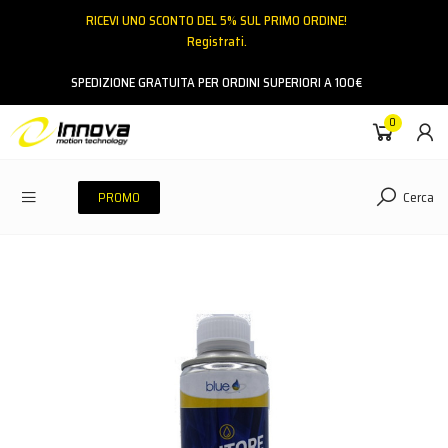
RICEVI UNO SCONTO DEL 5% SUL PRIMO ORDINE!
Registrati.
Email
SPEDIZIONE GRATUITA PER ORDINI SUPERIORI A 100€
0
Password
Cerca
PROMO
ACCEDI
Hai dimenticato la password?
NESSUN ACCOUNT
CREA UN NUOVO ACCOUNT
Contattaci