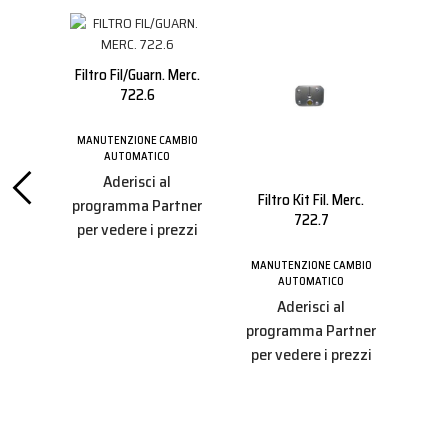
Lt.1
Filtro Fil/guarn. Merc.
722.6
MBIO
MANUTENZIONE CAMBIO
AUTOMATICO
tner
Aderisci al
ezzi
Filtro Kit Fil. Merc.
F
programma Partner
722.7
per vedere i prezzi
MAN
MANUTENZIONE CAMBIO
AUTOMATICO
Aderisci al
pro
programma Partner
per
per vedere i prezzi