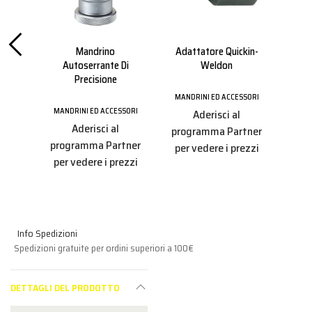
Mandrino
Adattatore Quickin-
Ada
3 Mm
Autoserrante Di
Weldon
1/
Precisione
MANDRINI ED ACCESSORI
MAND
SSORI
MANDRINI ED ACCESSORI
Aderisci al
Aderisci al
programma Partner
pro
tner
programma Partner
per vedere i prezzi
per
ezzi
per vedere i prezzi
Info Spedizioni
Spedizioni gratuite per ordini superiori a 100€
DETTAGLI DEL PRODOTTO