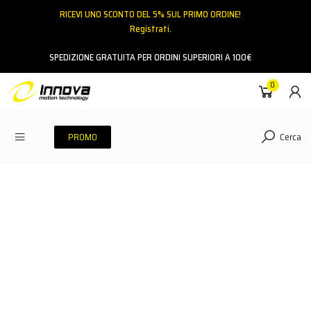
RICEVI UNO SCONTO DEL 5% SUL PRIMO ORDINE!
Registrati.
Email
SPEDIZIONE GRATUITA PER ORDINI SUPERIORI A 100€
0
Password
Cerca
PROMO
ACCEDI
Hai dimenticato la password?
NESSUN ACCOUNT
CREA UN NUOVO ACCOUNT
Contattaci