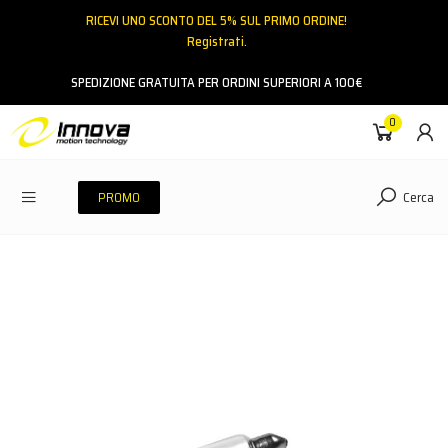
RICEVI UNO SCONTO DEL 5% SUL PRIMO ORDINE!
Registrati.
Email
SPEDIZIONE GRATUITA PER ORDINI SUPERIORI A 100€
0
Password
Cerca
PROMO
ACCEDI
Hai dimenticato la password?
NESSUN ACCOUNT
CREA UN NUOVO ACCOUNT
Contattaci