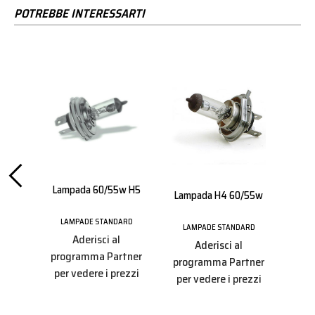
POTREBBE INTERESSARTI
Lampada 60/55w H5
Lam
Lampada H4 60/55w
ARD
LAMPADE STANDARD
LAMPADE STANDARD
LA
Aderisci al
Aderisci al
tner
programma Partner
programma Partner
pro
ezzi
per vedere i prezzi
per vedere i prezzi
per