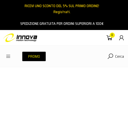
RICEVI UNO SCONTO DEL 5% SUL PRIMO ORDINE!
Registrati.
Email
SPEDIZIONE GRATUITA PER ORDINI SUPERIORI A 100€
0
Password
Cerca
PROMO
ACCEDI
Hai dimenticato la password?
NESSUN ACCOUNT
CREA UN NUOVO ACCOUNT
Contattaci