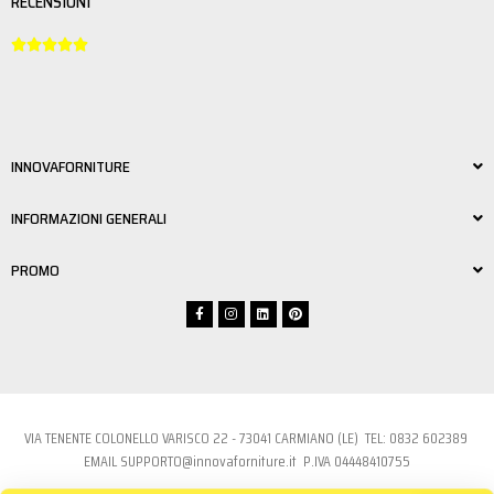
RECENSIONI





INNOVAFORNITURE
INFORMAZIONI GENERALI
PROMO
VIA TENENTE COLONELLO VARISCO 22 - 73041 CARMIANO (LE) TEL:
0832 6023
89
EMAIL
SUPPORTO@innovaforniture.it
P.IVA 04448410755