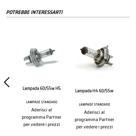
POTREBBE INTERESSARTI
Lampada 60/55w H5
Lam
Lampada H4 60/55w
ARD
LAMPADE STANDARD
LAMPADE STANDARD
LA
Aderisci al
Aderisci al
tner
programma Partner
programma Partner
pro
ezzi
per vedere i prezzi
per vedere i prezzi
per