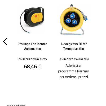
ttile
Prolunga Con Rientro
Avvolgicavo 30 Mt
Av
ta
Automatico
Termoplastico
LAMPADE ED AVVOLGICAVI
LAMPADE ED AVVOLGICAVI
LAMP
ICAVI
68,46 €
Aderisci al
programma Partner
pro
tner
per vedere i prezzi
per
ezzi
Info Spedizioni