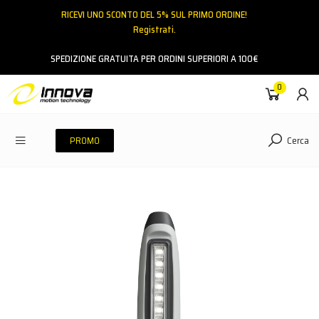
RICEVI UNO SCONTO DEL 5% SUL PRIMO ORDINE!
Registrati.
Email
SPEDIZIONE GRATUITA PER ORDINI SUPERIORI A 100€
0
Password
Cerca
PROMO
ACCEDI
Hai dimenticato la password?
NESSUN ACCOUNT
CREA UN NUOVO ACCOUNT
Contattaci