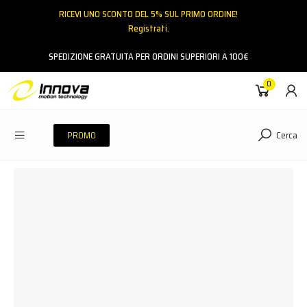
RICEVI UNO SCONTO DEL 5% SUL PRIMO ORDINE!
Registrati.
Email
SPEDIZIONE GRATUITA PER ORDINI SUPERIORI A 100€
0
Password
Cerca
PROMO
ACCEDI
Hai dimenticato la password?
NESSUN ACCOUNT
CREA UN NUOVO ACCOUNT
Contattaci