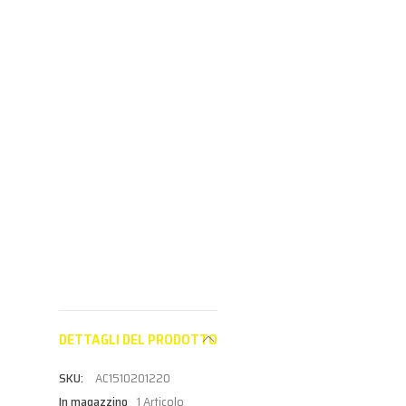
programma
Partner per
Partne
Partner per
vedere i prezzi
vedere i
vedere i prezzi
DETTAGLI DEL PRODOTTO
AC1510201220
In magazzino
1 Articolo