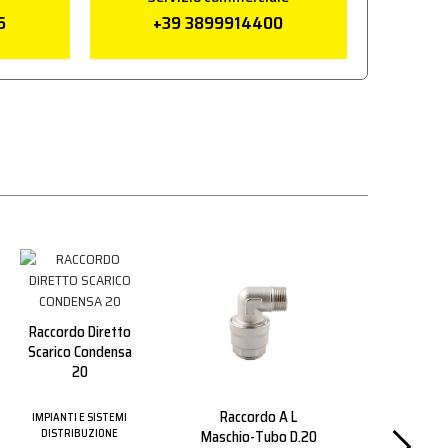
6
+39 3899914400
Raccordo Diretto
Scarico Condensa
20
Raccordo A L
Raccord
IMPIANTI E SISTEMI
Maschio-Tubo D.20
Femmina
DISTRIBUZIONE