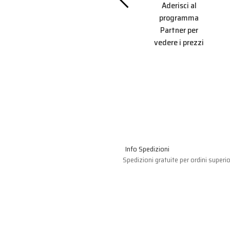
Aderisci al
r per
Partner per
programma
 prezzi
vedere i prezzi
Partner per
vedere i prezzi
Info Spedizioni
Spedizioni gratuite per ordini superio