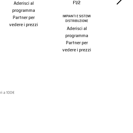
F1/2
D.20 F
Aderisci al
programma
IMPIANTI E SISTEMI
IMPIANTI E
Partner per
DISTRIBUZIONE
DISTRIBU
vedere i prezzi
Aderisci al
Aderisc
programma
progr
Partner per
Partner
vedere i prezzi
vedere i 
ri a 100€