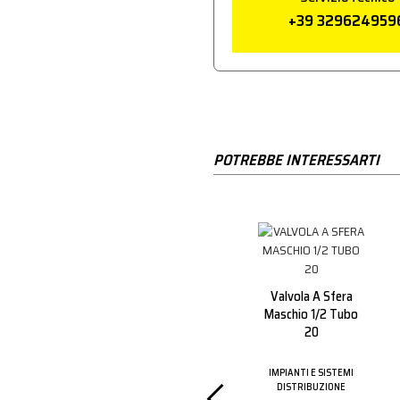
+39 329624959
POTREBBE INTERESSARTI
e Tubo
Ripartitore A 2 Vie
32-40
1/2"
Valvola A Sfera
Maschio 1/2 Tubo
20
 SISTEMI
IMPIANTI E SISTEMI
ZIONE
DISTRIBUZIONE
i al
Aderisci al
IMPIANTI E SISTEMI
DISTRIBUZIONE
amma
programma