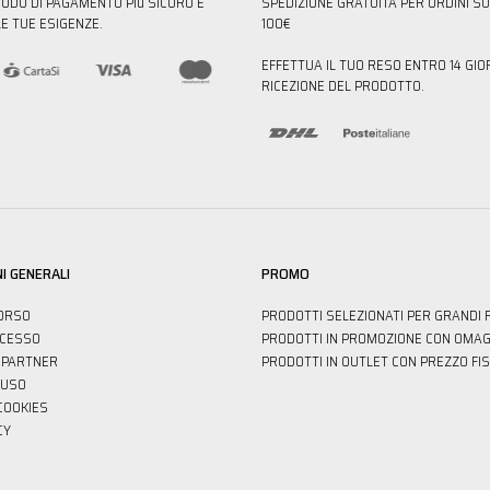
TODO DI PAGAMENTO PIù SICURO E
SPEDIZIONE GRATUITA PER ORDINI SU
E TUE ESIGENZE.
100€
EFFETTUA IL TUO RESO ENTRO 14 GIO
RICEZIONE DEL PRODOTTO.
I GENERALI
PROMO
ORSO
PRODOTTI SELEZIONATI PER GRANDI 
ECESSO
PRODOTTI IN PROMOZIONE CON OMAG
PARTNER
PRODOTTI IN OUTLET CON PREZZO FI
'USO
 COOKIES
CY