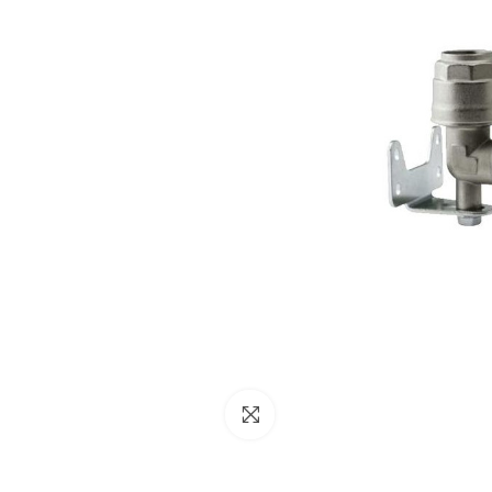
NESSUN ACCOUNT
CREA UN NUOVO ACCOUNT
Contattaci
Clicca per ingrandire