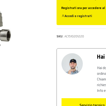
Registrati ora per accedere al
Accedi
o
registrati
SKU:
AC1510201220
Hai
Hai do
ordina
Chiam
richie
Info e
Servizio tecnico