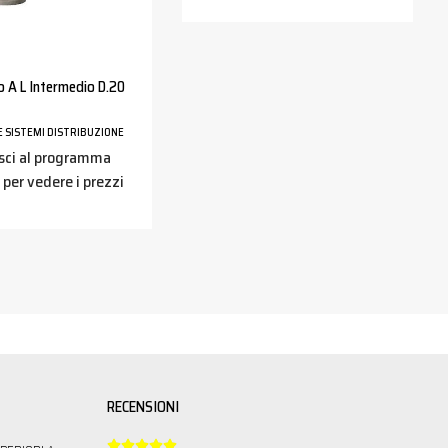
 A L Intermedio D.20
E SISTEMI DISTRIBUZIONE
sci al programma
 per vedere i prezzi
RECENSIONI




