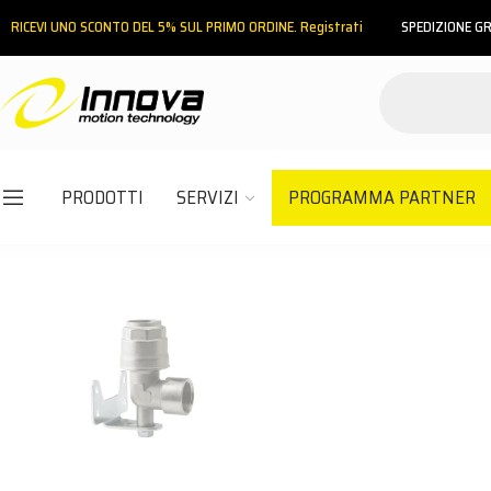
RICEVI UNO SCONTO DEL 5% SUL PRIMO ORDINE. Registrati
SPEDIZIONE GR
PRODOTTI
SERVIZI
PROGRAMMA PARTNER
Email
Password
ACCEDI
Hai dimenticato la password?