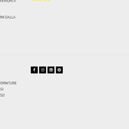
PERIORI A
RNI DALLA
FORNITURE
GI
SSO