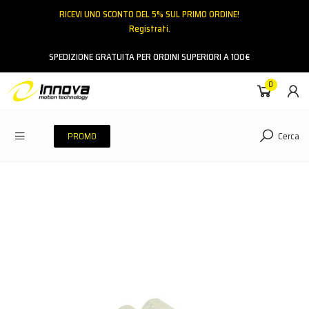
RICEVI UNO SCONTO DEL 5% SUL PRIMO ORDINE!
Registrati.
Email
SPEDIZIONE GRATUITA PER ORDINI SUPERIORI A 100€
0
Password
Cerca
PROMO
ACCEDI
Hai dimenticato la password?
NESSUN ACCOUNT
CREA UN NUOVO ACCOUNT
Contattaci