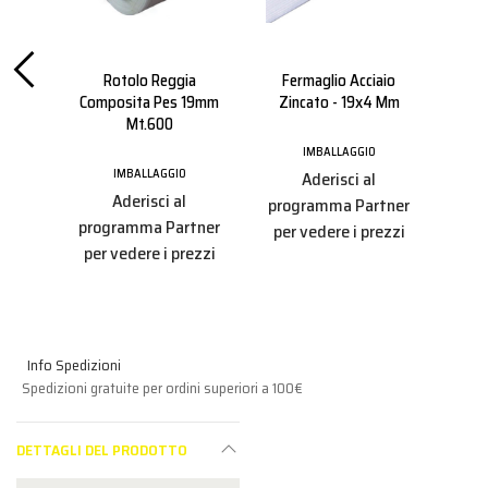
0
Rotolo Reggia
Fermaglio Acciaio
Disp
aio
Composita Pes 19mm
Zincato - 19x4 Mm
Su 
Mt.600
IMBALLAGGIO
IMBALLAGGIO
Aderisci al
Aderisci al
tner
programma Partner
pro
programma Partner
ezzi
per vedere i prezzi
per
per vedere i prezzi
Info Spedizioni
Spedizioni gratuite per ordini superiori a 100€
DETTAGLI DEL PRODOTTO