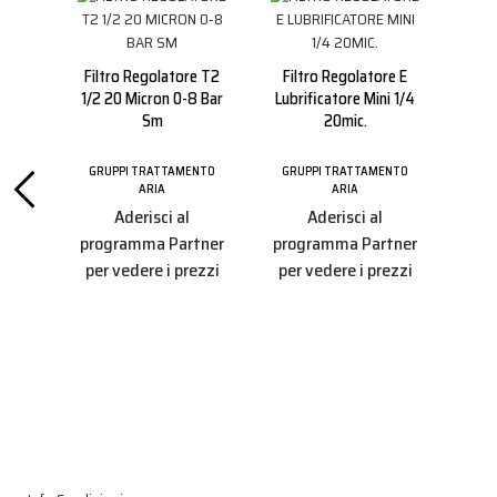
Filtro Regolatore T2
Filtro Regolatore E
1/2 20 Micron 0-8 Bar
Lubrificatore Mini 1/4
Sm
20mic.
GRUPPI TRATTAMENTO
GRUPPI TRATTAMENTO
re E
Fil
ARIA
ARIA
 1/2
Lub
Aderisci al
Aderisci al
programma Partner
programma Partner
per vedere i prezzi
per vedere i prezzi
ENTO
GRU
tner
pro
ezzi
per