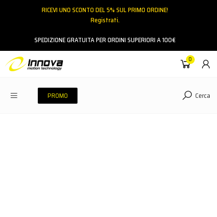
RICEVI UNO SCONTO DEL 5% SUL PRIMO ORDINE!
Registrati.
Email
SPEDIZIONE GRATUITA PER ORDINI SUPERIORI A 100€
0
Password
Cerca
PROMO
ACCEDI
Hai dimenticato la password?
NESSUN ACCOUNT
CREA UN NUOVO ACCOUNT
Contattaci