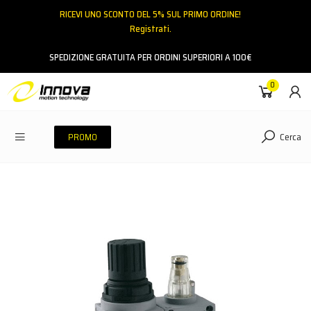
RICEVI UNO SCONTO DEL 5% SUL PRIMO ORDINE!
Registrati.
Email
SPEDIZIONE GRATUITA PER ORDINI SUPERIORI A 100€
0
Password
Cerca
PROMO
ACCEDI
Hai dimenticato la password?
NESSUN ACCOUNT
CREA UN NUOVO ACCOUNT
Contattaci