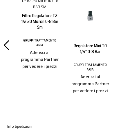
Filtro Regolatore T2
1/2 20 Micron 0-8 Bar
Sm
GRUPPI TRATTAMENTO
re E
Regolatore Mini T0
Fil
ARIA
 1/2
1/4" 0-8 Bar
Lub
Aderisci al
programma Partner
GRUPPI TRATTAMENTO
per vedere i prezzi
ARIA
ENTO
GRU
Aderisci al
programma Partner
tner
pro
per vedere i prezzi
ezzi
per
Info Spedizioni