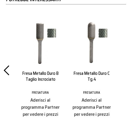
re Al
Fresa Metallo Duro B
Fresa Metallo Duro C
Fre
Taglio Incrociato
Tg.4
FRESATURA
FRESATURA
Aderisci al
Aderisci al
tner
programma Partner
programma Partner
pro
ezzi
per vedere i prezzi
per vedere i prezzi
per