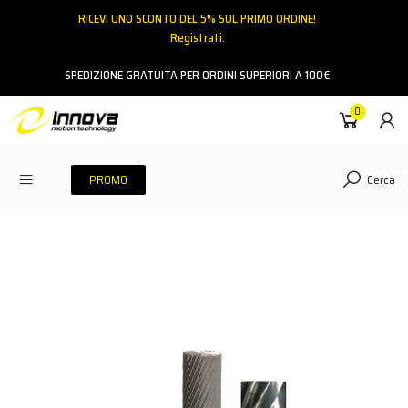
RICEVI UNO SCONTO DEL 5% SUL PRIMO ORDINE!
Registrati.
Email
SPEDIZIONE GRATUITA PER ORDINI SUPERIORI A 100€
0
Password
Cerca
PROMO
ACCEDI
Hai dimenticato la password?
NESSUN ACCOUNT
CREA UN NUOVO ACCOUNT
Contattaci