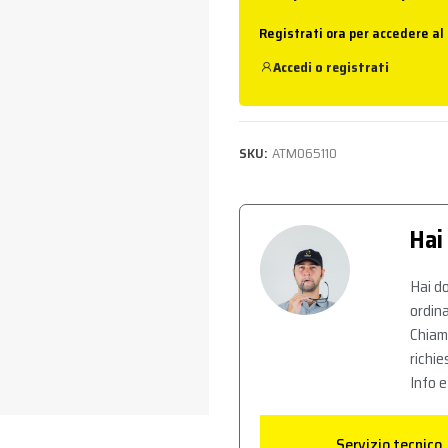
Registrati ora per accedere al
Accedi
o
registrati
SKU:
ATM065110
Hai
Hai do
ordina
Chiam
richie
Info e
Servizio tecnico