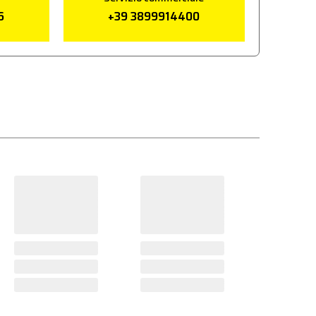
6
+39 3899914400