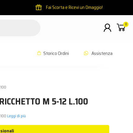
Fai Scorta e Ricevi un Omaggio!
0
Storico Ordini
Assistenza
.100
RICCHETTO M 5-12 L.100
.100
Leggi di più
sionali