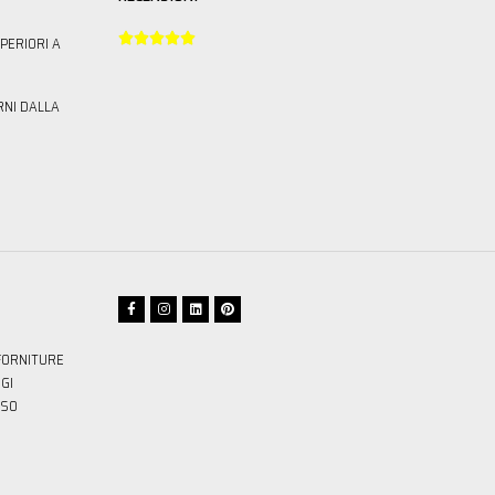





PERIORI A
RNI DALLA
FORNITURE
GI
SSO