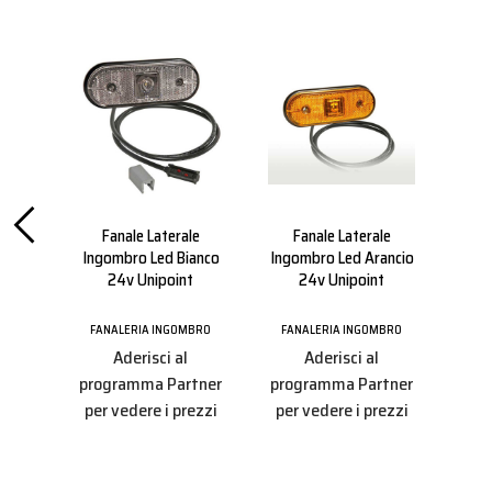
oint
Fanale Laterale
Fanale Laterale
co-
Ingombro Led Bianco
Ingombro Led Arancio
Ing
24v Unipoint
24v Unipoint
BRO
FANALERIA INGOMBRO
FANALERIA INGOMBRO
FA
Aderisci al
Aderisci al
tner
programma Partner
programma Partner
pro
ezzi
per vedere i prezzi
per vedere i prezzi
per