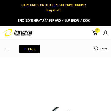
RICEVI UNO SCONTO DEL 5% SUL PRIMO ORDINE!
Registrati.
Email
SPEDIZIONE GRATUITA PER ORDINI SUPERIORI A 100€
0
Password
Cerca
PROMO
ACCEDI
Hai dimenticato la password?
NESSUN ACCOUNT
CREA UN NUOVO ACCOUNT
Contattaci