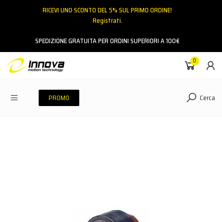
RICEVI UNO SCONTO DEL 5% SUL PRIMO ORDINE!
Registrati.
Email
SPEDIZIONE GRATUITA PER ORDINI SUPERIORI A 100€
0
Password
Cerca
PROMO
ACCEDI
Hai dimenticato la password?
NESSUN ACCOUNT
CREA UN NUOVO ACCOUNT
Contattaci