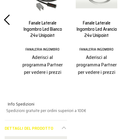
oint
Fanale Laterale
Fanale Laterale
co-
Ingombro Led Bianco
Ingombro Led Arancio
Ing
24v Unipoint
24v Unipoint
BRO
FANALERIA INGOMBRO
FANALERIA INGOMBRO
FA
Aderisci al
Aderisci al
tner
programma Partner
programma Partner
pro
ezzi
per vedere i prezzi
per vedere i prezzi
per
Info Spedizioni
Spedizioni gratuite per ordini superiori a 100€
DETTAGLI DEL PRODOTTO