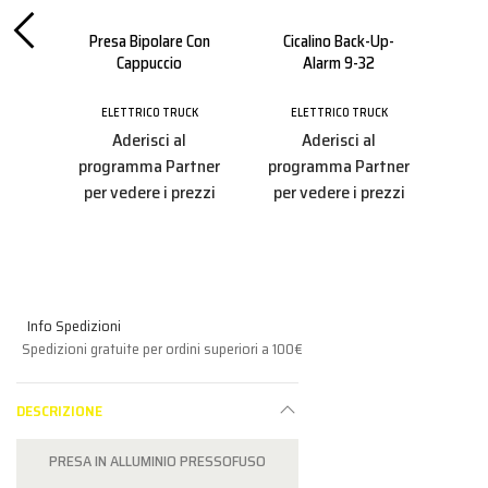
stico
Presa Bipolare Con
Cicalino Back-Up-
Cappuccio
Alarm 9-32
Sta
CK
ELETTRICO TRUCK
ELETTRICO TRUCK
E
Aderisci al
Aderisci al
tner
programma Partner
programma Partner
pro
ezzi
per vedere i prezzi
per vedere i prezzi
per
Info Spedizioni
Spedizioni gratuite per ordini superiori a 100€
DESCRIZIONE
PRESA IN ALLUMINIO PRESSOFUSO