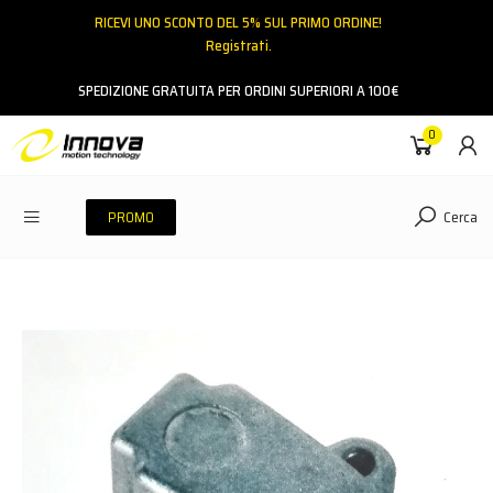
RICEVI UNO SCONTO DEL 5% SUL PRIMO ORDINE!
Registrati.
Email
SPEDIZIONE GRATUITA PER ORDINI SUPERIORI A 100€
0
Password
Cerca
PROMO
ACCEDI
Hai dimenticato la password?
NESSUN ACCOUNT
CREA UN NUOVO ACCOUNT
Contattaci