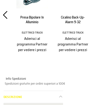
stico
Presa Bipolare In
Cicalino Back-Up-
Alluminio
Alarm 9-32
Sta
CK
ELETTRICO TRUCK
ELETTRICO TRUCK
E
Aderisci al
Aderisci al
tner
programma Partner
programma Partner
pro
ezzi
per vedere i prezzi
per vedere i prezzi
per
Info Spedizioni
Spedizioni gratuite per ordini superiori a 100€
DESCRIZIONE