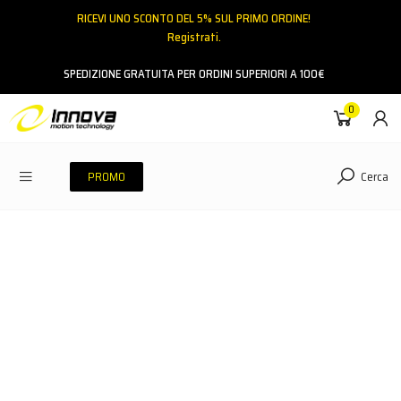
RICEVI UNO SCONTO DEL 5% SUL PRIMO ORDINE!
Registrati.
Email
SPEDIZIONE GRATUITA PER ORDINI SUPERIORI A 100€
0
Password
Cerca
PROMO
ACCEDI
Hai dimenticato la password?
NESSUN ACCOUNT
CREA UN NUOVO ACCOUNT
Contattaci