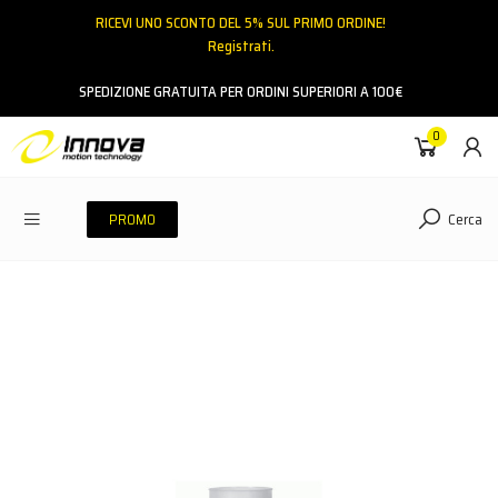
RICEVI UNO SCONTO DEL 5% SUL PRIMO ORDINE!
Registrati.
Email
SPEDIZIONE GRATUITA PER ORDINI SUPERIORI A 100€
0
Password
Cerca
PROMO
ACCEDI
Hai dimenticato la password?
NESSUN ACCOUNT
CREA UN NUOVO ACCOUNT
Contattaci