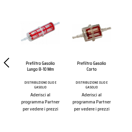
tica
Prefiltro Gasolio
Prefiltro Gasolio
P
Lungo 8-10 Mm
Corto
Olio
IO E
DISTRIBUZIONE OLIO E
DISTRIBUZIONE OLIO E
GASOLIO
GASOLIO
DIS
Aderisci al
Aderisci al
tner
programma Partner
programma Partner
pro
ezzi
per vedere i prezzi
per vedere i prezzi
per