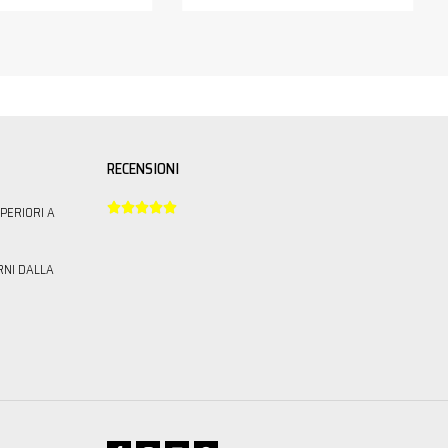
RECENSIONI





PERIORI A
RNI DALLA