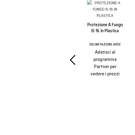
New Jersey
Protezione A Fungo
100x40x70 Rosso
8-16 In Plastica
Con Rifrangente
DELIMITAZIONE AREE
e Nastro
DELIMITAZIONE AREE
Aderisci al
sso Mt.8
Aderisci al
programma
programma
Partner per
ONE AREE
Partner per
vedere i prezzi
i al
vedere i prezzi
amma
r per
 prezzi