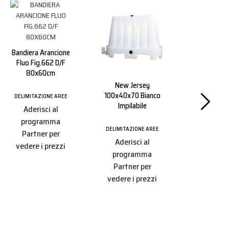
Bandiera Arancione
Fluo Fig.662 D/f
80x60cm
New Jersey
Transenna 
100x40x70 Bianco
Zincat
DELIMITAZIONE AREE
Impilabile
100x1
Aderisci al
programma
DELIMITAZIONE AREE
DELIMITAZI
Partner per
Aderisci al
Aderisc
vedere i prezzi
programma
progr
Partner per
Partner
vedere i prezzi
vedere i 