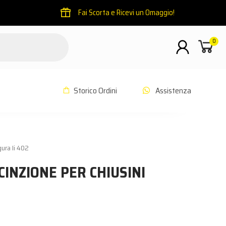
Fai Scorta e Ricevi un Omaggio!
0
Storico Ordini
Assistenza
gura Ii 402
CINZIONE PER CHIUSINI