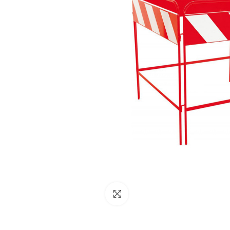
NESSUN ACCOUNT
CREA UN NUOVO ACCOUNT
Contattaci
Clicca per ingrandire