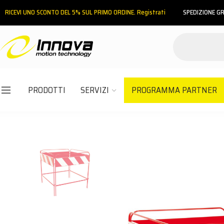
RICEVI UNO SCONTO DEL 5% SUL PRIMO ORDINE. Registrati
SPEDIZIONE GR
PRODOTTI
SERVIZI
PROGRAMMA PARTNER
Email
Password
ACCEDI
Hai dimenticato la password?