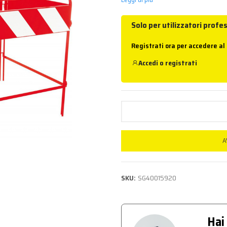
Solo per utilizzatori profes
Registrati ora per accedere al
Accedi
o
registrati
A
SKU:
SG40015920
Hai