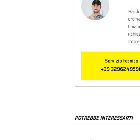
Hai do
ordina
Chiam
richie
Info e
Servizio tecnico
+39 329624959
POTREBBE INTERESSARTI