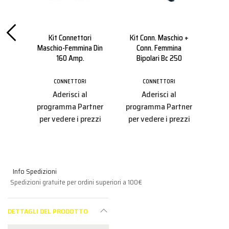
i
Kit Connettori
Kit Conn. Maschio +
Con
a Din
Maschio-Femmina Din
Conn. Femmina
Sr16
160 Amp.
Bipolari Bc 250
CONNETTORI
CONNETTORI
Aderisci al
Aderisci al
pro
tner
programma Partner
programma Partner
per
ezzi
per vedere i prezzi
per vedere i prezzi
Info Spedizioni
Spedizioni gratuite per ordini superiori a 100€
DETTAGLI DEL PRODOTTO