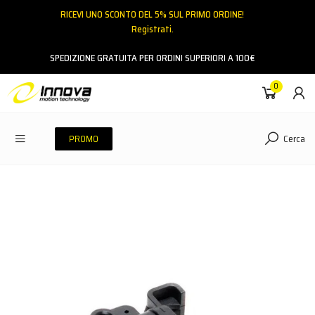
RICEVI UNO SCONTO DEL 5% SUL PRIMO ORDINE!
Registrati.
Email
SPEDIZIONE GRATUITA PER ORDINI SUPERIORI A 100€
0
Password
Cerca
PROMO
ACCEDI
Hai dimenticato la password?
NESSUN ACCOUNT
CREA UN NUOVO ACCOUNT
Contattaci