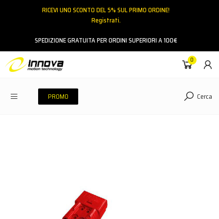
RICEVI UNO SCONTO DEL 5% SUL PRIMO ORDINE!
Registrati.
Email
SPEDIZIONE GRATUITA PER ORDINI SUPERIORI A 100€
0
Password
Cerca
PROMO
ACCEDI
Hai dimenticato la password?
NESSUN ACCOUNT
CREA UN NUOVO ACCOUNT
Contattaci