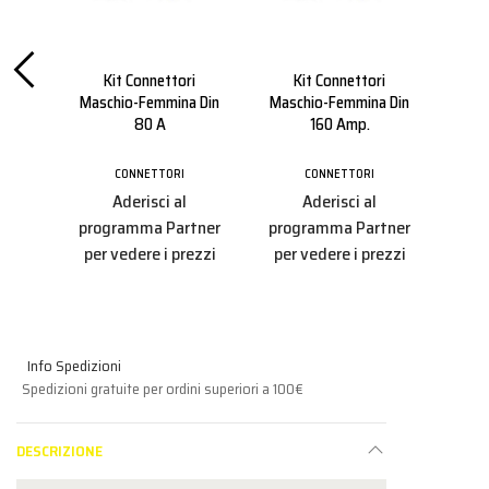
iglia
Kit Connettori
Kit Connettori
Kit
0 A
Maschio-Femmina Din
Maschio-Femmina Din
C
80 A
160 Amp.
B
CONNETTORI
CONNETTORI
Aderisci al
Aderisci al
tner
programma Partner
programma Partner
pro
ezzi
per vedere i prezzi
per vedere i prezzi
per
Info Spedizioni
Spedizioni gratuite per ordini superiori a 100€
DESCRIZIONE