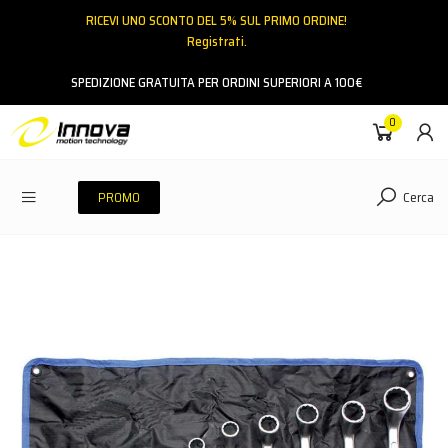
RICEVI UNO SCONTO DEL 5% SUL PRIMO ORDINE!
Registrati.
Email
SPEDIZIONE GRATUITA PER ORDINI SUPERIORI A 100€
0
Password
Cerca
PROMO
ACCEDI
Hai dimenticato la password?
NESSUN ACCOUNT
CREA UN NUOVO ACCOUNT
Contattaci