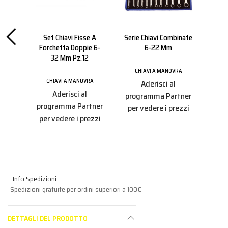
inate
Set Chiavi Fisse A
Serie Chiavi Combinate
Chi
Forchetta Doppie 6-
6-22 Mm
Cric
32 Mm Pz.12
RA
CHIAVI A MANOVRA
CHIAVI A MANOVRA
C
Aderisci al
Aderisci al
tner
programma Partner
programma Partner
pro
ezzi
per vedere i prezzi
per vedere i prezzi
per
Info Spedizioni
Spedizioni gratuite per ordini superiori a 100€
DETTAGLI DEL PRODOTTO