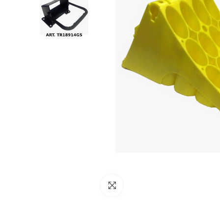
NESSUN ACCOUNT
CREA UN NUOVO ACCOUNT
Contattaci
Clicca per ingrandire