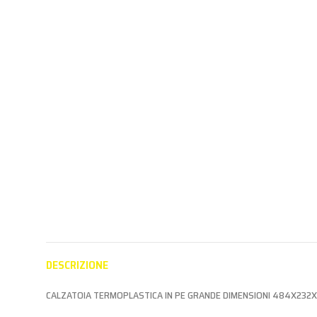
Portas
CASSETTE TANICHE E
CASSETTE TANICHE E
CALZATOIE
CALZATOIE
CASSETTE T
CALZAT
Aderisci al
Aderisci al
Aderisc
programma
programma
progr
Partner per
Partner per
Partne
vedere i prezzi
vedere i prezzi
vedere i
DESCRIZIONE
CALZATOIA TERMOPLASTICA IN PE GRANDE DIMENSIONI 484X232