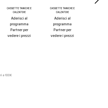
Portas
CASSETTE TANICHE E
CASSETTE TANICHE E
CALZATOIE
CALZATOIE
CASSETTE T
CALZAT
Aderisci al
Aderisci al
Aderisc
programma
programma
progr
Partner per
Partner per
Partner
vedere i prezzi
vedere i prezzi
vedere i 
ri a 100€