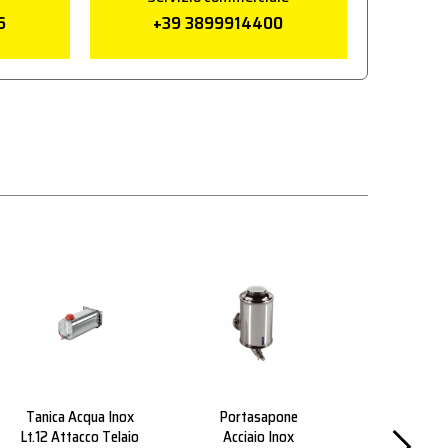
6
+39 3899914400
Tanica Acqua Inox
Portasapone
Tanica Acq
Lt.12 Attacco Telaio
Acciaio Inox
Lt.30 