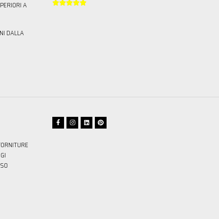





PERIORI A
NI DALLA
FORNITURE
GI
SSO