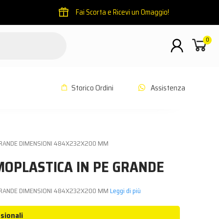
Fai Scorta e Ricevi un Omaggio!
0
Storico Ordini
Assistenza
GRANDE DIMENSIONI 484X232X200 MM
MOPLASTICA IN PE GRANDE
 GRANDE DIMENSIONI 484X232X200 MM
Leggi di più
sionali