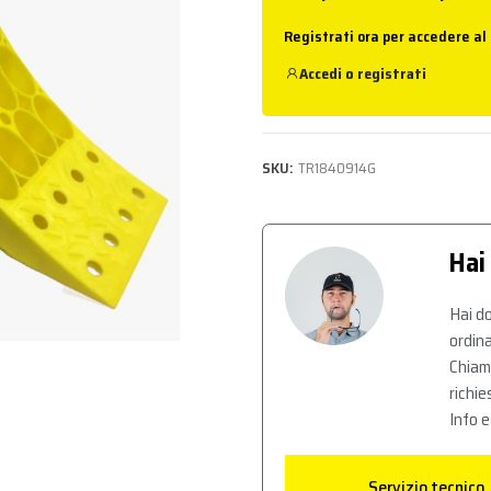
Registrati ora per accedere al
Accedi
o
registrati
SKU:
TR1840914G
Hai
Hai do
ordina
Chiam
richie
Info e
Servizio tecnico