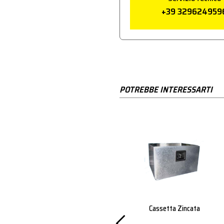
+39 329624959
POTREBBE INTERESSARTI
qua Nera
Supporto Per
Cassetta Zincata
Con
Tanica Acqua Pz.2