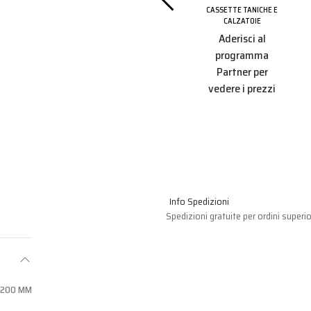
apone
CASSETTE TANICHE E
CALZATOIE
CASSETTE TANICHE E
CALZATOIE
Aderisci al
ANICHE E
OIE
Aderisci al
programma
i al
programma
Partner per
amma
Partner per
vedere i prezzi
r per
vedere i prezzi
 prezzi
Info Spedizioni
Spedizioni gratuite per ordini superio
X200 MM