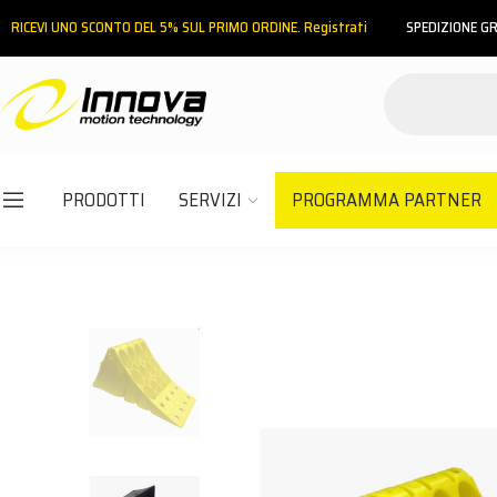
RICEVI UNO SCONTO DEL 5% SUL PRIMO ORDINE. Registrati
SPEDIZIONE GR
PRODOTTI
SERVIZI
PROGRAMMA PARTNER
Email
Password
ACCEDI
Hai dimenticato la password?