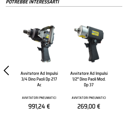
POTREBBE INTERESSARTI
pulsi
Avvitatore Ad Impulsi
Avvitatore Ad Impulsi
Avvi
3/4 Dino Paoli Dp 217
1/2" Dino Paoli Mod.
Ac
Dp 37
ATICI
AVVI
AVVITATORI PNEUMATICI
AVVITATORI PNEUMATICI
€
991,24 €
269,00 €
pro
per