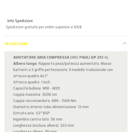
Info Spedizioni
Spedizioni gratuite per ordini superiori a 100€
DESCRIZIONE
AVVITATORE ARIA COMPRESSA
DINO
PAOLI DP 251
AL:
Albero lungo
. Rapporto peso/potenza aumentato. Masse
battenti a 3 griffe perfezionate. Il modello tradizionale con
attacco quadro da 1".
Attacco quadro 1 inch
Capacità bullone M18 - M39
Coppia massima 3038 nm
Coppia raccomandata 686 - 1568 Nm
Diametro interno tubo alimentazione 13 mm
Entrata aria 1/2" BSP
Ingombro centro lato 56 mm
Lunghezza (escluso albero) 223 mm
Lunghezza albero 191 mm