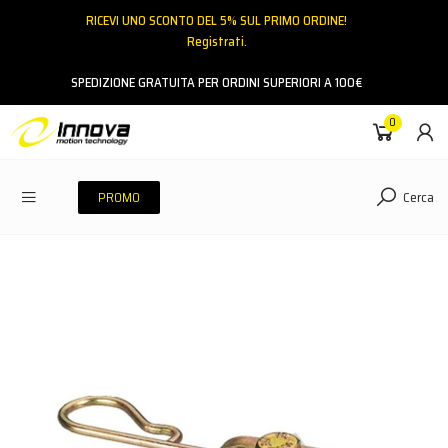
RICEVI UNO SCONTO DEL 5% SUL PRIMO ORDINE!
Registrati.
Email
SPEDIZIONE GRATUITA PER ORDINI SUPERIORI A 100€
0
Password
Cerca
PROMO
ACCEDI
Hai dimenticato la password?
NESSUN ACCOUNT
CREA UN NUOVO ACCOUNT
Contattaci