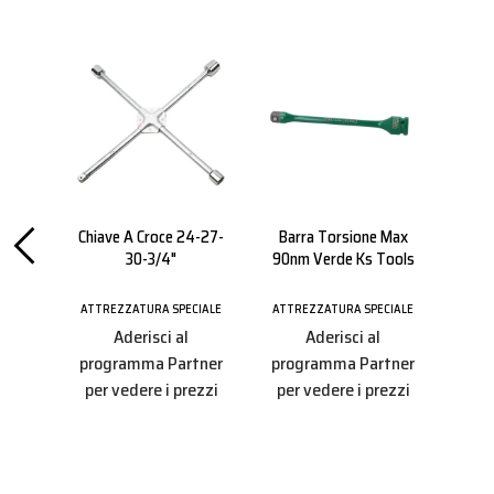
ess
Chiave A Croce 24-27-
Barra Torsione Max
Pro
30-3/4"
90nm Verde Ks Tools
CIALE
ATTREZZATURA SPECIALE
ATTREZZATURA SPECIALE
ATTR
Aderisci al
Aderisci al
tner
programma Partner
programma Partner
pro
ezzi
per vedere i prezzi
per vedere i prezzi
per