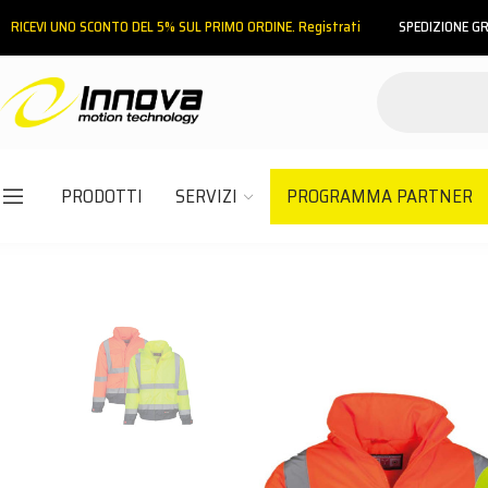
RICEVI UNO SCONTO DEL 5% SUL PRIMO ORDINE. Registrati
SPEDIZIONE GR
PRODOTTI
SERVIZI
PROGRAMMA PARTNER
Email
Password
ACCEDI
Hai dimenticato la password?