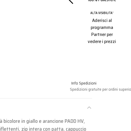
Bande Verticali
BILITA'
ALTA VISIBILITA'
i al
ALTA VISIBILITA'
Aderisci al
amma
Aderisci al
programma
r per
programma
Partner per
 prezzi
Partner per
vedere i prezzi
vedere i prezzi
Info Spedizioni
Spedizioni gratuite per ordini superio
à bicolore in giallo e arancione PADD HV,
iflettenti, zip intera con patta, cappuccio