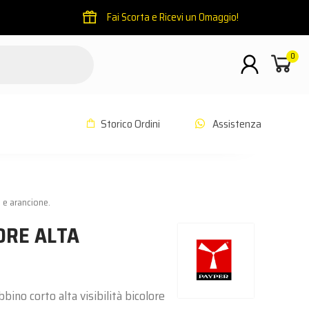
Fai Scorta e Ricevi un Omaggio!
0
Storico Ordini
Assistenza
o e arancione.
ORE ALTA
bino corto alta visibilità bicolore