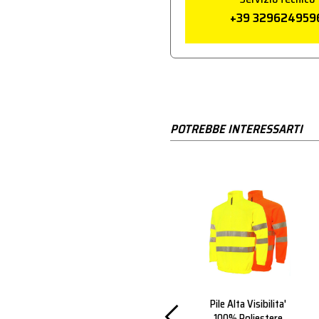
+39 329624959
POTREBBE INTERESSARTI
er Ship
Felpa Rt Alta
Pile Alta Visibilita'
bilita'
Visibilita' Con
100% Poliestere