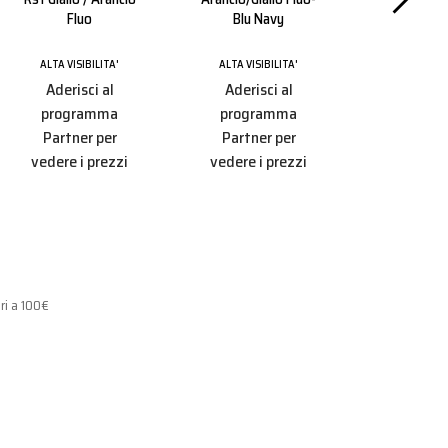
Fluo
Blu Navy
Fluo-
ALTA VISIBILITA'
ALTA VISIBILITA'
ALTA VISIB
Aderisci al
Aderisci al
Aderisc
programma
programma
progr
Partner per
Partner per
Partner
vedere i prezzi
vedere i prezzi
vedere i 
ri a 100€