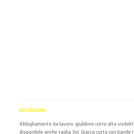
Fluo
Fluo
ALTA VISI
ALTA VISIBILITA'
ALTA VISIBILITA'
Aderisc
Aderisci al
Aderisci al
progr
programma
programma
Partne
Partner per
Partner per
vedere i
vedere i prezzi
vedere i prezzi
DESCRIZIONE
Abbigliamento da lavoro: giubbino corto alta visibilit
disponibile anche taglia 3xl. Giacca corta con bande r