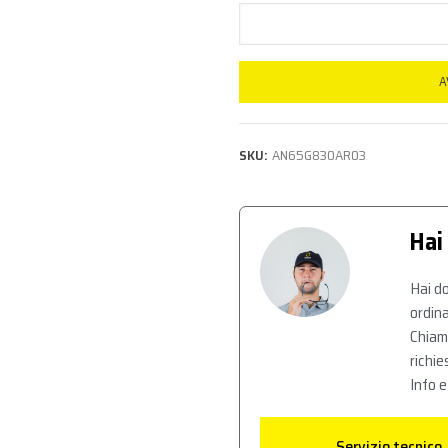
A
SKU:
AN65G830AR03
Hai
Hai do
ordina
Chiam
richie
Info e
Servizio tecnico