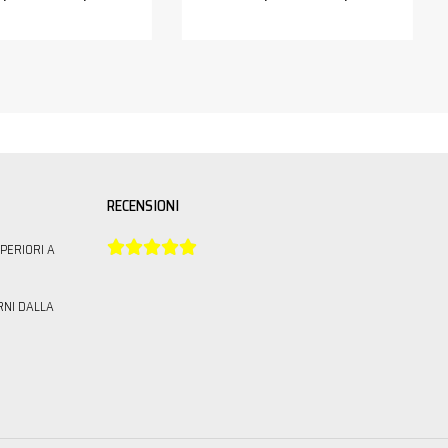
RECENSIONI





PERIORI A
RNI DALLA