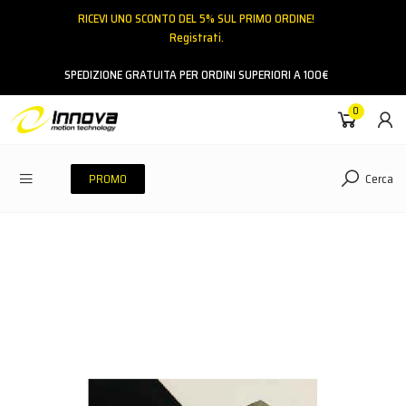
RICEVI UNO SCONTO DEL 5% SUL PRIMO ORDINE!
Registrati.
Email
SPEDIZIONE GRATUITA PER ORDINI SUPERIORI A 100€
0
Password
Cerca
PROMO
ACCEDI
Hai dimenticato la password?
NESSUN ACCOUNT
CREA UN NUOVO ACCOUNT
Contattaci