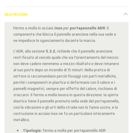
DESCRIZIONE
Fermo a molla in acciaio
inox
per
portapannello ADR
: il
componente che blocca il pannello arancione nella sua sede e
ne impedisce lo sganciamento durante la marcia.
L'ADR, alla sezione
5.3.2
, richiede che il pannello arancione
resti fissato al veicolo quale che sia l'orientamento del mezzo:
non deve cadere nemmeno a mezzo ribaltato e deve rimanere
al suo posto dopo un incendio di 15 minuti. Nella pratica di
settore si raccomandano perciò fissaggi con parti metalliche,
perché i componenti in plastica si deformano con il calore e i
pannelli magnetici, sempre per effetto del calore, rischiano di
staccarsi. Il fermo a molla lavora in questa direzione: la spinta
elastica tiene il pannello premuto nella sede del portapannello,
così le vibrazioni e gli urti della strada non lo fanno uscire, e la
costruzione in acciaio inox ne fa un particolare interamente
metallico.
Tipologia:
fermo a molla per portapannello ADR