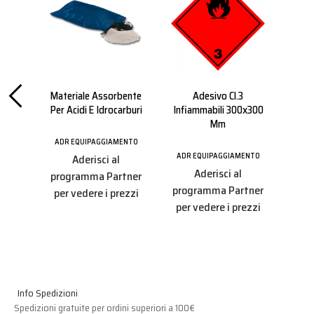
lla
Materiale Assorbente
Adesivo Cl.3
A
n
Per Acidi E Idrocarburi
Infiammabili 300x300
Mm
Am
ADR EQUIPAGGIAMENTO
ENTO
ADR EQUIPAGGIAMENTO
Aderisci al
ADR
Aderisci al
programma Partner
tner
programma Partner
per vedere i prezzi
pro
ezzi
per vedere i prezzi
per
Info Spedizioni
Spedizioni gratuite per ordini superiori a 100€