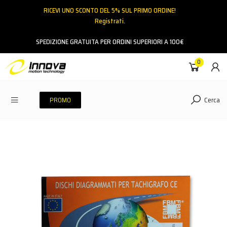
RICEVI UNO SCONTO DEL 5% SUL PRIMO ORDINE!
Registrati.
Email
SPEDIZIONE GRATUITA PER ORDINI SUPERIORI A 100€
0
Password
Cerca
PROMO
ACCEDI
Hai dimenticato la password?
NESSUN ACCOUNT
CREA UN NUOVO ACCOUNT
Contattaci