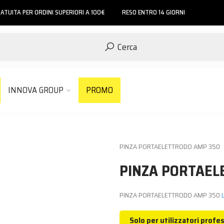
ATUITA PER ORDINI SUPERIORI A 100€
RESO ENTRO 14 GIORNI
Cerca
INNOVA GROUP
PROMO
PINZA PORTAELETTRODO AMP 350
PINZA PORTAEL
PINZA PORTAELETTRODO AMP 350
L
Solo per utilizzatori profes