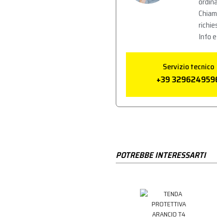
ordina
Chiam
richie
Info e
Servizio tecnico
+39 329624959
POTREBBE INTERESSARTI