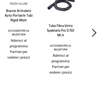
Braccio Articolato
Auto-Portante Tubi
Rigidi Allum
Tubo Fibra Vetro
Attacco R
Spalmato Pvc D.150
Baionet
ACCESSORI PER LA
Mt.4
Lamie
SALDATURA
Aderisci al
programma
ACCESSORI PER LA
ACCESSORI
SALDATURA
SALDAT
Partner per
Aderisci al
Aderisc
vedere i prezzi
programma
progr
Partner per
Partner
vedere i prezzi
vedere i 