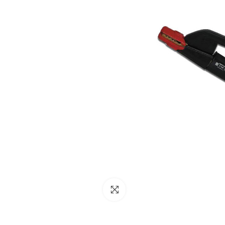
NESSUN ACCOUNT
CREA UN NUOVO ACCOUNT
Contattaci
Clicca per ingrandire