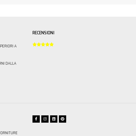
RECENSIONI





PERIORI A
RNI DALLA
FORNITURE