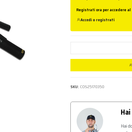
Registrati ora per accedere al
Accedi
o
registrati
A
SKU:
COS25170350
Hai
Hai do