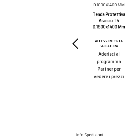
e Spray
Liquido Separating
2.71s
Senza Silicone Kg.5
Tenda Protettiva
ml
Arancio T4
D.1800x1400 Mm
ACCESSORI PER LA
SALDATURA
 PER LA
TURA
Aderisci al
ACCESSORI PER LA
i al
SALDATURA
programma
Aderisci al
amma
Partner per
programma
r per
vedere i prezzi
Partner per
 prezzi
vedere i prezzi
Info Spedizioni