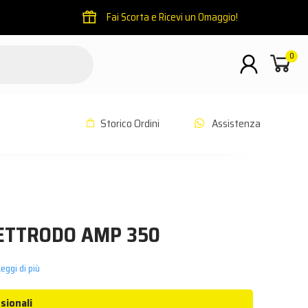
Fai Scorta e Ricevi un Omaggio!
0
Storico Ordini
Assistenza
ETTRODO AMP 350
eggi di più
sionali