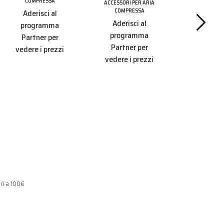
Testina Un
COMPRESSA
ACCESSORI PER ARIA
Portagomm
COMPRESSA
Aderisci al
Aderisci al
programma
programma
ACCESSORI 
Partner per
COMPRE
Partner per
vedere i prezzi
Aderisc
vedere i prezzi
progr
Partner
vedere i 
ri a 100€