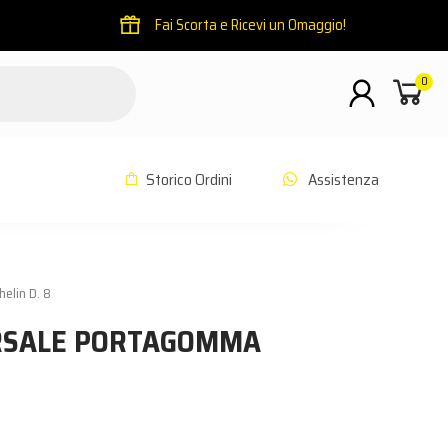
Fai Scorta e Ricevi un Omaggio!
0
Storico Ordini
Assistenza
elin D. 8
ERSALE PORTAGOMMA
̀