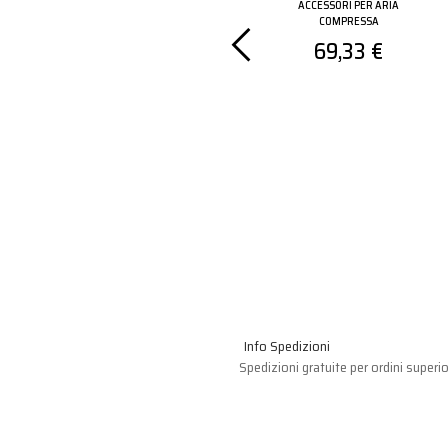
ESSA
ACCESSORI PER ARIA
ACCESSORI PER ARIA
COMPRESSA
COMPRESSA
i al
Aderisci al
69,33 €
amma
programma
r per
Partner per
 prezzi
vedere i prezzi
Info Spedizioni
Spedizioni gratuite per ordini superio