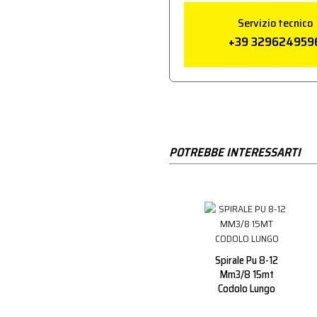
Servizio tecnico
+39 329624959
POTREBBE INTERESSARTI
mbio Per
Pressostato
Spirale Pu 8-12
600g034
Tripolare Con Puls.
Mm3/8 15mt
4 Vie
Codolo Lungo
PER ARIA