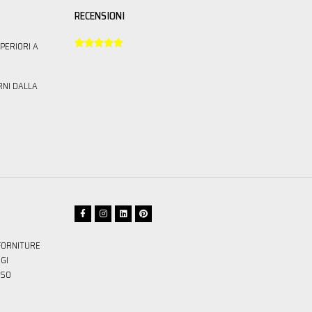
RECENSIONI





PERIORI A
RNI DALLA
FORNITURE
GI
SSO