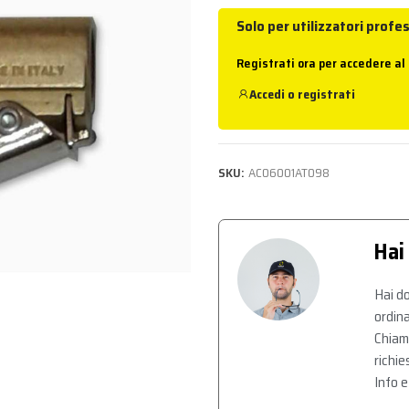
Solo per utilizzatori profes
Registrati ora per accedere al
Accedi
o
registrati
SKU:
AC06001AT098
Hai
Hai do
ordina
Chiam
richie
Info e