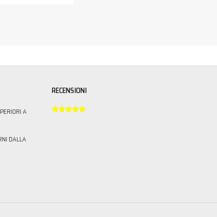
RECENSIONI





PERIORI A
RNI DALLA