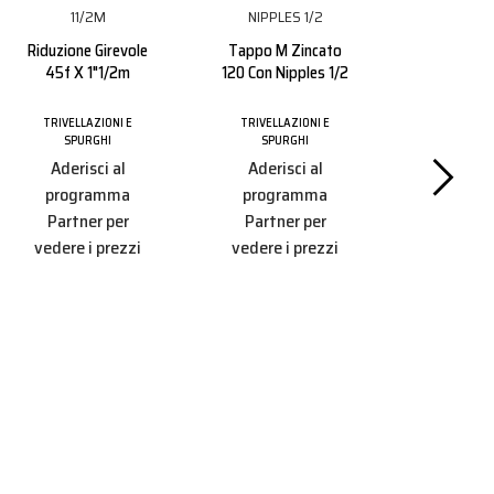
Riduzione Girevole
Tappo M Zincato
45f X 1"1/2m
120 Con Nipples 1/2
TRIVELLAZIONI E
TRIVELLAZIONI E
Ugello Ovai
SPURGHI
SPURGHI
Inox Insert
Aderisci al
Aderisci al
Ms4
programma
programma
Partner per
Partner per
TRIVELLAZ
vedere i prezzi
vedere i prezzi
SPURG
Aderisc
progr
Partner
vedere i 