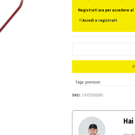
Registrati ora per accedere al
Accedi
o
registrati
A
Tags:
premium
SKU:
CA7050080
Hai