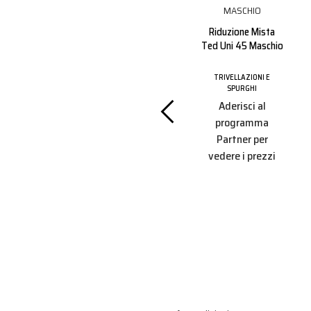
" F Ms45
Riduzione Mista
Ted Uni 45 Maschio
IONI E
HI
i al
TRIVELLAZIONI E
Levachiodi In
SPURGHI
amma
Acciaio Forgiato
Aderisci al
r per
800mm
programma
 prezzi
Partner per
TRIVELLAZIONI E
vedere i prezzi
SPURGHI
Aderisci al
programma
Partner per
vedere i prezzi