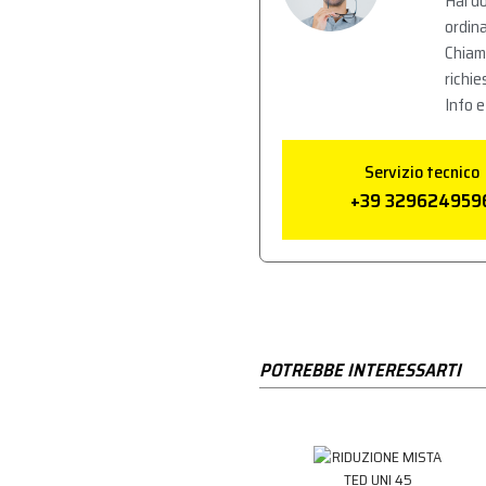
Hai do
ordina
Chiam
richie
Info e
Servizio tecnico
+39 329624959
POTREBBE INTERESSARTI