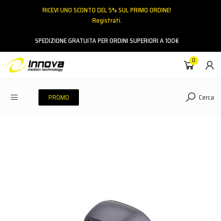
RICEVI UNO SCONTO DEL 5% SUL PRIMO ORDINE!
Registrati.
Email
SPEDIZIONE GRATUITA PER ORDINI SUPERIORI A 100€
0
Password
Cerca
PROMO
ACCEDI
Hai dimenticato la password?
NESSUN ACCOUNT
CREA UN NUOVO ACCOUNT
Contattaci