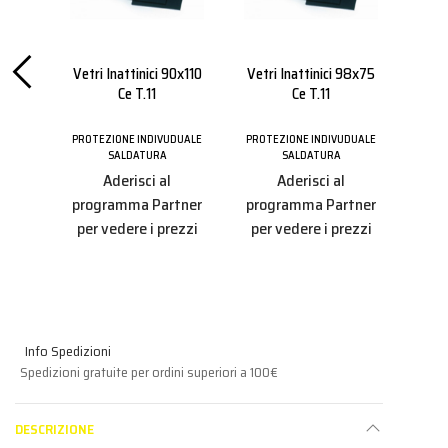
here
Vetri Inattinici 90x110
Vetri Inattinici 98x75
Sch
enti
Ce T.11
Ce T.11
V
DUALE
PROTEZIONE INDIVUDUALE
PROTEZIONE INDIVUDUALE
PROT
SALDATURA
SALDATURA
Aderisci al
Aderisci al
tner
programma Partner
programma Partner
pro
ezzi
per vedere i prezzi
per vedere i prezzi
per
Info Spedizioni
Spedizioni gratuite per ordini superiori a 100€
DESCRIZIONE